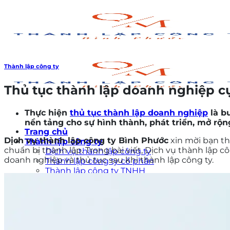
Bỏ
qua
nội
dung
Thành lập công ty
Thủ tục thành lập doanh nghiệp c
Thực hiện
thủ tục thành lập doanh nghiệp
là b
nền tảng cho sự hình thành, phát triển, mở rộ
Trang chủ
Dịch vụ thành lập công ty Bình Phước
xin mời bạn th
Thành lập công ty
chuẩn bị thành lập. Trong bài viết, Dịch vụ thành lập
Dịch vụ thành lập công ty
doanh nghiệp và thủ tục sau khi thành lập công ty.
Thành lập công ty cổ phần
Thành lập công ty TNHH
Đăng ký hộ kinh doanh cá thể
Thành lập doanh nghiệp tư nhân
Thành lập doanh nghiệp vốn đầu tư nước ng
Thay đổi tên công ty
Giải thể doanh nghiệp
Hồ sơ và thủ tục thành lập chi nhánh công t