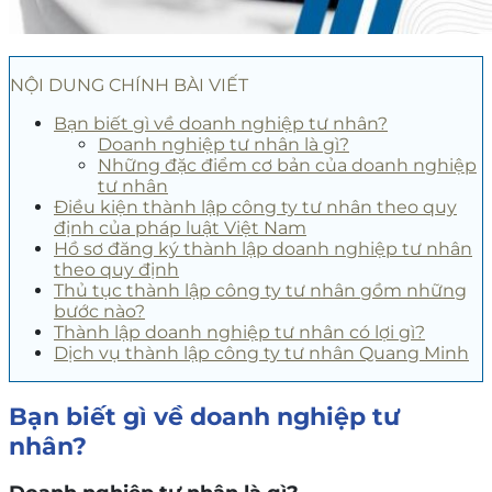
NỘI DUNG CHÍNH BÀI VIẾT
Bạn biết gì về doanh nghiệp tư nhân?
Doanh nghiệp tư nhân là gì?
Những đặc điểm cơ bản của doanh nghiệp
tư nhân
Điều kiện thành lập công ty tư nhân theo quy
định của pháp luật Việt Nam
Hồ sơ đăng ký thành lập doanh nghiệp tư nhân
theo quy định
Thủ tục thành lập công ty tư nhân gồm những
bước nào?
Thành lập doanh nghiệp tư nhân có lợi gì?
Dịch vụ thành lập công ty tư nhân Quang Minh
Bạn biết gì về doanh nghiệp tư
nhân?